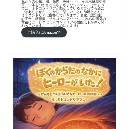
私たちの心臓、脳、筋肉、免疫･････、それら臓器や器
官、生体をつかさどるさまざまなシステム。そのすべ
ては、ミトコンドリアが動かしていると言っても過言
ではありません。しかし、悲しいことに加齢とともに
ミトコンドリアは疲弊していきます。老化、認知症、
心不全、糖尿病、サルコペニア･････。これらの病気の
背後には、じつはミトコンドリアの機能低下が深く関
わっています。（「はじめに」より）
ご購入はAmazonで