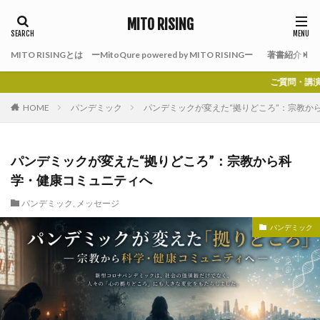
MITO RISING
MITO RISINGとは ーMitoQure powered by MITO RISINGー
著書紹介
ご質問・講演のご依頼はお問
HOME
パンデミック
パンデミックが変えた“拠りどころ”：宗教か
パンデミックが変えた“拠りどころ”：宗教から科
学・健康コミュニティへ
パンデミック
,
メッセージ
パンデミック