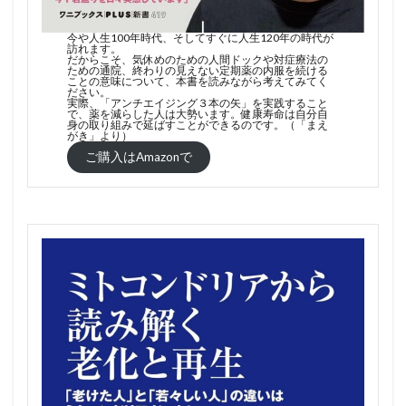
今や人生100年時代、そしてすぐに人生120年の時代が
訪れます。
だからこそ、気休めのための人間ドックや対症療法の
ための通院、終わりの見えない定期薬の内服を続ける
ことの意味について、本書を読みながら考えてみてく
ださい。
実際、「アンチエイジング３本の矢」を実践すること
で、薬を減らした人は大勢います。健康寿命は自分自
身の取り組みで延ばすことができるのです。（「まえ
がき」より）
ご購入はAmazonで