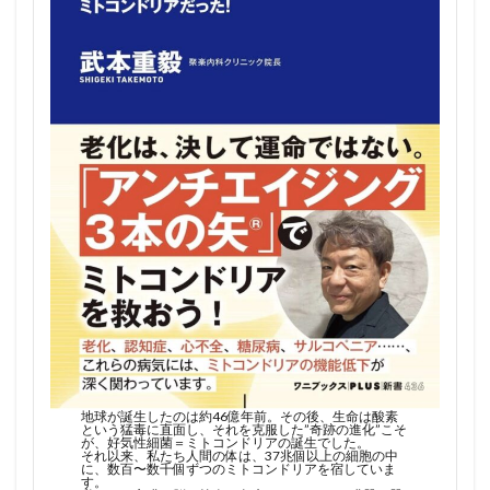
地球が誕生したのは約46億年前。その後、生命は酸素
という猛毒に直面し、それを克服した”奇跡の進化”こそ
が、好気性細菌＝ミトコンドリアの誕生でした。
それ以来、私たち人間の体は、37兆個以上の細胞の中
に、数百〜数千個ずつのミトコンドリアを宿していま
す。