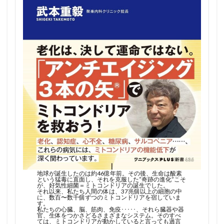
地球が誕生したのは約46億年前。その後、生命は酸素
という猛毒に直面し、それを克服した”奇跡の進化”こそ
が、好気性細菌＝ミトコンドリアの誕生でした。
それ以来、私たち人間の体は、37兆個以上の細胞の中
に、数百〜数千個ずつのミトコンドリアを宿していま
す。
私たちの心臓、脳、筋肉、免疫･････、それら臓器や器
官、生体をつかさどるさまざまなシステム。そのすべ
ては、ミトコンドリアが動かしていると言っても過言