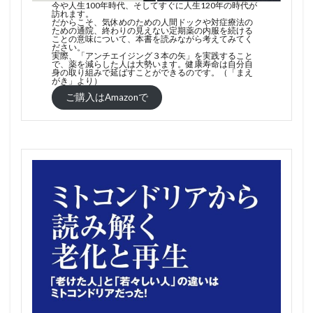
今や人生100年時代、そしてすぐに人生120年の時代が
訪れます。
だからこそ、気休めのための人間ドックや対症療法の
ための通院、終わりの見えない定期薬の内服を続ける
ことの意味について、本書を読みながら考えてみてく
ださい。
実際、「アンチエイジング３本の矢」を実践すること
で、薬を減らした人は大勢います。健康寿命は自分自
身の取り組みで延ばすことができるのです。（「まえ
がき」より）
ご購入はAmazonで