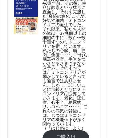
46億年前。その後、生
命は酸素という猛毒に
直面し、それを克服し
た”奇跡の進化”こそが、
好気性細菌＝ミトコン
ドリアの誕生でした。
それ以来、私たち人間
の体は、37兆個以上の
細胞の中に、数百〜数
千個ずつのミトコンド
リアを宿しています。
私たちの心臓、脳、筋
肉、免疫･････、それら
臓器や器官、生体をつ
かさどるさまざまなシ
ステム。そのすべて
は、ミトコンドリアが
動かしていると言って
も過言ではありませ
ん。しかし、悲しいこ
とに加齢とともにミト
コンドリアは疲弊して
いきます。老化、認知
症、心不全、糖尿病、
サルコペニア･････。こ
れらの病気の背後に
は、じつはミトコンド
リアの機能低下が深く
関わっています。
（「はじめに」より）
ご購入は