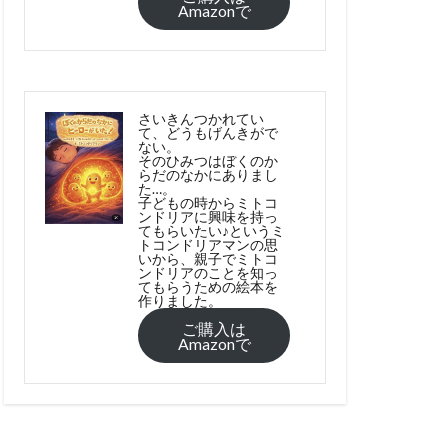
Amazonで
さいきんつかれてい
て、どうもげんきがで
ない。
そのひみつはぼくのか
らだのなかにありまし
た…。
子どもの時からミトコ
ンドリアに興味を持っ
てもらいたい♪というミ
トコンドリアマンの思
いから、親子でミトコ
ンドリアのことを知っ
てもらうための絵本を
作りました。
ご購入は
Amazonで