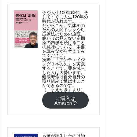
今や人生100年時代、そ
してすぐに人生120年の
時代が訪れます。
だからこそ、気休めの
ための人間ドックや対
症療法のための通院、
終わりの見えない定期
薬の内服を続けること
の意味について、本書
を読みながら考えてみ
てください。
実際、「アンチエイジ
ング３本の矢」を実践
することで、薬を減ら
した人は大勢います。
健康寿命は自分自身の
取り組みで延ばすこと
ができるのです。
（「まえがき」より）
ご購入は
Amazonで
地球が誕生したのは約