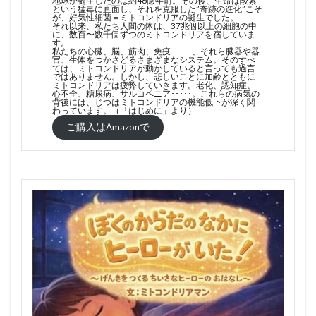
地球が誕生したのは約46億年前。その後、生命は酸素
という猛毒に直面し、それを克服した”奇跡の進化”こそ
が、好気性細菌＝ミトコンドリアの誕生でした。
それ以来、私たち人間の体は、37兆個以上の細胞の中
に、数百〜数千個ずつのミトコンドリアを宿していま
す。
私たちの心臓、脳、筋肉、免疫･････、それら臓器や器
官、生体をつかさどるさまざまなシステム。そのすべ
ては、ミトコンドリアが動かしていると言っても過言
ではありません。しかし、悲しいことに加齢とともに
ミトコンドリアは疲弊していきます。老化、認知症、
心不全、糖尿病、サルコペニア･････。これらの病気の
背後には、じつはミトコンドリアの機能低下が深く関
わっています。（「はじめに」より）
ご購入はAmazonで