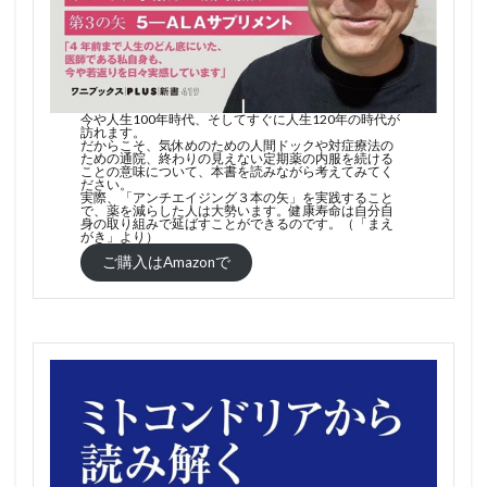
今や人生100年時代、そしてすぐに人生120年の時代が
訪れます。
だからこそ、気休めのための人間ドックや対症療法の
ための通院、終わりの見えない定期薬の内服を続ける
ことの意味について、本書を読みながら考えてみてく
ださい。
実際、「アンチエイジング３本の矢」を実践すること
で、薬を減らした人は大勢います。健康寿命は自分自
身の取り組みで延ばすことができるのです。（「まえ
がき」より）
ご購入はAmazonで