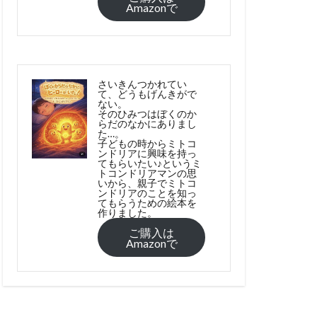
Amazonで
さいきんつかれてい
て、どうもげんきがで
ない。
そのひみつはぼくのか
らだのなかにありまし
た…。
子どもの時からミトコ
ンドリアに興味を持っ
てもらいたい♪というミ
トコンドリアマンの思
いから、親子でミトコ
ンドリアのことを知っ
てもらうための絵本を
作りました。
ご購入は
Amazonで