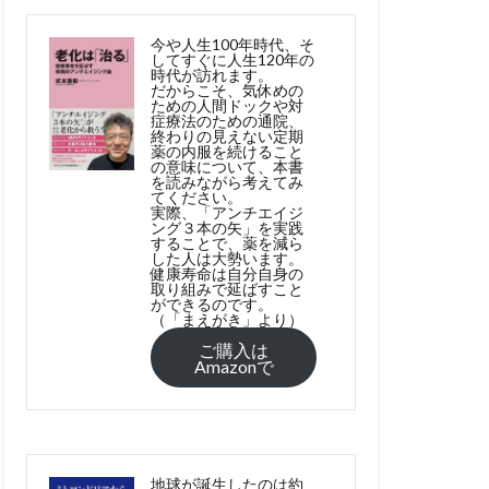
今や人生100年時代、そ
してすぐに人生120年の
時代が訪れます。
だからこそ、気休めの
ための人間ドックや対
症療法のための通院、
終わりの見えない定期
薬の内服を続けること
の意味について、本書
を読みながら考えてみ
てください。
実際、「アンチエイジ
ング３本の矢」を実践
することで、薬を減ら
した人は大勢います。
健康寿命は自分自身の
取り組みで延ばすこと
ができるのです。
（「まえがき」より）
ご購入は
Amazonで
地球が誕生したのは約