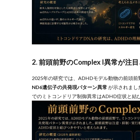
2. 前頭前野のComplex I異常が
2025年の研究では、ADHDモデル動物の前頭前野
ND6遺伝子の共発現パターン異常
が示されまし
でのミトコンドリア制御異常はADHD症状と結