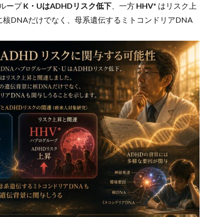
グループ
K・UはADHDリスク低下
、一方
HHV*
はリスク上
に核DNAだけでなく、母系遺伝するミトコンドリアDNA