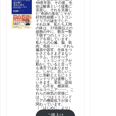
46億年前。その後、生
命は酸素という猛毒に
直面し、それを克服し
た”奇跡の進化”こそが、
好気性細菌＝ミトコン
ドリアの誕生でした。
それ以来、私たち人間
の体は、37兆個以上の
細胞の中に、数百〜数
千個ずつのミトコンド
リアを宿しています。
私たちの心臓、脳、筋
肉、免疫･････、それら
臓器や器官、生体をつ
かさどるさまざまなシ
ステム。そのすべて
は、ミトコンドリアが
動かしていると言って
も過言ではありませ
ん。しかし、悲しいこ
とに加齢とともにミト
コンドリアは疲弊して
いきます。老化、認知
症、心不全、糖尿病、
サルコペニア･････。こ
れらの病気の背後に
は、じつはミトコンド
リアの機能低下が深く
関わっています。
（「はじめに」より）
ご購入は