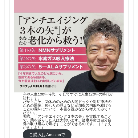
今や人生100年時代、そしてすぐに人生120年の時代が
訪れます。
だからこそ、気休めのための人間ドックや対症療法の
ための通院、終わりの見えない定期薬の内服を続ける
ことの意味について、本書を読みながら考えてみてく
ださい。
実際、「アンチエイジング３本の矢」を実践すること
で、薬を減らした人は大勢います。健康寿命は自分自
身の取り組みで延ばすことができるのです。（「まえ
がき」より）
ご購入はAmazonで