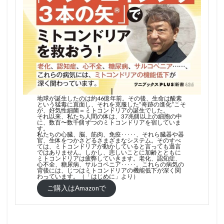
地球が誕生したのは約46億年前。その後、生命は酸素
という猛毒に直面し、それを克服した”奇跡の進化”こそ
が、好気性細菌＝ミトコンドリアの誕生でした。
それ以来、私たち人間の体は、37兆個以上の細胞の中
に、数百〜数千個ずつのミトコンドリアを宿していま
す。
私たちの心臓、脳、筋肉、免疫･････、それら臓器や器
官、生体をつかさどるさまざまなシステム。そのすべ
ては、ミトコンドリアが動かしていると言っても過言
ではありません。しかし、悲しいことに加齢とともに
ミトコンドリアは疲弊していきます。老化、認知症、
心不全、糖尿病、サルコペニア･････。これらの病気の
背後には、じつはミトコンドリアの機能低下が深く関
わっています。（「はじめに」より）
ご購入はAmazonで