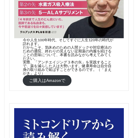
今や人生100年時代、そしてすぐに人生120年の時代が
訪れます。
だからこそ、気休めのための人間ドックや対症療法の
ための通院、終わりの見えない定期薬の内服を続ける
ことの意味について、本書を読みながら考えてみてく
ださい。
実際、「アンチエイジング３本の矢」を実践すること
で、薬を減らした人は大勢います。健康寿命は自分自
身の取り組みで延ばすことができるのです。（「まえ
がき」より）
ご購入はAmazonで