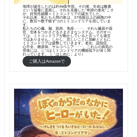
地球が誕生したのは約46億年前。その後、生命は酸素
という猛毒に直面し、それを克服した”奇跡の進化”こそ
が、好気性細菌＝ミトコンドリアの誕生でした。
それ以来、私たち人間の体は、37兆個以上の細胞の中
に、数百〜数千個ずつのミトコンドリアを宿していま
す。
私たちの心臓、脳、筋肉、免疫･････、それら臓器や器
官、生体をつかさどるさまざまなシステム。そのすべ
ては、ミトコンドリアが動かしていると言っても過言
ではありません。しかし、悲しいことに加齢とともに
ミトコンドリアは疲弊していきます。老化、認知症、
心不全、糖尿病、サルコペニア･････。これらの病気の
背後には、じつはミトコンドリアの機能低下が深く関
わっています。（「はじめに」より）
ご購入はAmazonで