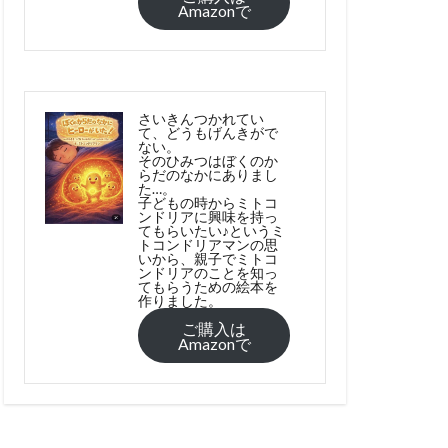
Amazonで
さいきんつかれてい
て、どうもげんきがで
ない。
そのひみつはぼくのか
らだのなかにありまし
た…。
子どもの時からミトコ
ンドリアに興味を持っ
てもらいたい♪というミ
トコンドリアマンの思
いから、親子でミトコ
ンドリアのことを知っ
てもらうための絵本を
作りました。
ご購入は
Amazonで