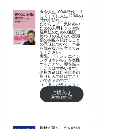
今や人生100年時代、そ
してすぐに人生120年の
時代が訪れます。
だからこそ、気休めの
ための人間ドックや対
症療法のための通院、
終わりの見えない定期
薬の内服を続けること
の意味について、本書
を読みながら考えてみ
てください。
実際、「アンチエイジ
ング３本の矢」を実践
することで、薬を減ら
した人は大勢います。
健康寿命は自分自身の
取り組みで延ばすこと
ができるのです。
（「まえがき」より）
ご購入は
Amazonで
地球が誕生したのは約