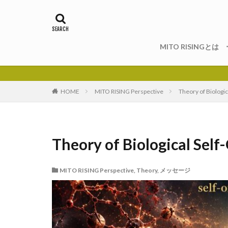
MITO RISINGとは ー
HOME
MITO RISING Perspective
Theory of Biologic
Theory of Biological Self
MITO RISING Perspective
,
Theory
,
メッセージ