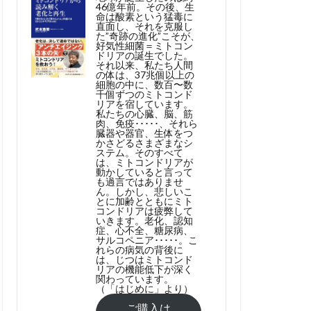
46億年前。その後、生
命は酸素という猛毒に
直面し、それを克服し
た”奇跡の進化”こそが、
好気性細菌＝ミトコン
ドリアの誕生でした。
それ以来、私たち人間
の体は、37兆個以上の
細胞の中に、数百〜数
千個ずつのミトコンド
リアを宿しています。
私たちの心臓、脳、筋
肉、免疫･････、それら
臓器や器官、生体をつ
かさどるさまざまなシ
ステム。そのすべて
は、ミトコンドリアが
動かしていると言って
も過言ではありませ
ん。しかし、悲しいこ
とに加齢とともにミト
コンドリアは疲弊して
いきます。老化、認知
症、心不全、糖尿病、
サルコペニア･････。こ
れらの病気の背後に
は、じつはミトコンド
リアの機能低下が深く
関わっています。
（「はじめに」より）
ご購入は