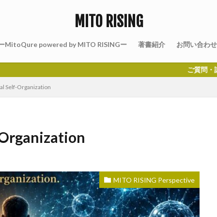
MITO RISING
MitoQure powered by MITO RISINGー
著書紹介
お問い合わせ
ご質問・講演のご依頼
al Self-Organization
-Organization
MITO RISING Perspective