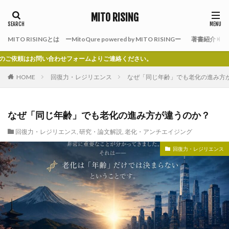
MITO RISING
MITO RISINGとは ーMitoQure powered by MITO RISINGー
著書紹介
わせフォームよりご連絡ください。
HOME
回復力・レジリエンス
なぜ「同じ年齢」でも老化の進み方
なぜ「同じ年齢」でも老化の進み方が違うのか？
回復力・レジリエンス
,
研究・論文解説
,
老化・アンチエイジング
回復力・レジリエンス