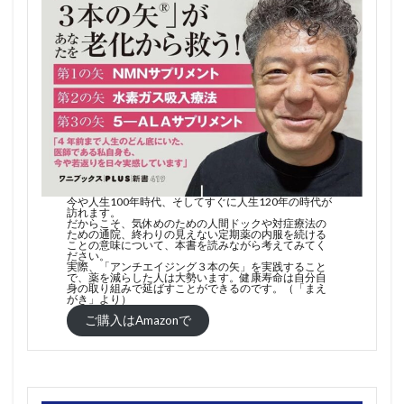
今や人生100年時代、そしてすぐに人生120年の時代が
訪れます。
だからこそ、気休めのための人間ドックや対症療法の
ための通院、終わりの見えない定期薬の内服を続ける
ことの意味について、本書を読みながら考えてみてく
ださい。
実際、「アンチエイジング３本の矢」を実践すること
で、薬を減らした人は大勢います。健康寿命は自分自
身の取り組みで延ばすことができるのです。（「まえ
がき」より）
ご購入はAmazonで