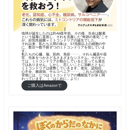
地球が誕生したのは約46億年前。その後、生命は酸素
という猛毒に直面し、それを克服した”奇跡の進化”こそ
が、好気性細菌＝ミトコンドリアの誕生でした。
それ以来、私たち人間の体は、37兆個以上の細胞の中
に、数百〜数千個ずつのミトコンドリアを宿していま
す。
私たちの心臓、脳、筋肉、免疫･････、それら臓器や器
官、生体をつかさどるさまざまなシステム。そのすべ
ては、ミトコンドリアが動かしていると言っても過言
ではありません。しかし、悲しいことに加齢とともに
ミトコンドリアは疲弊していきます。老化、認知症、
心不全、糖尿病、サルコペニア･････。これらの病気の
背後には、じつはミトコンドリアの機能低下が深く関
わっています。（「はじめに」より）
ご購入はAmazonで