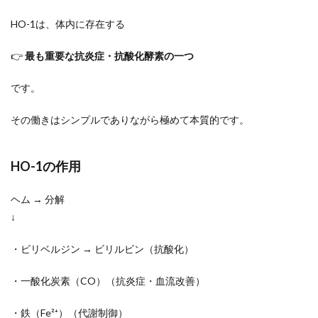
HO-1は、体内に存在する
👉
最も重要な抗炎症・抗酸化酵素の一つ
です。
その働きはシンプルでありながら極めて本質的です。
HO-1の作用
ヘム → 分解
↓
・ビリベルジン → ビリルビン（抗酸化）
・一酸化炭素（CO）（抗炎症・血流改善）
・鉄（Fe²⁺）（代謝制御）