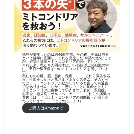
地球が誕生したのは約46億年前。その後、生命は酸素
という猛毒に直面し、それを克服した”奇跡の進化”こそ
が、好気性細菌＝ミトコンドリアの誕生でした。
それ以来、私たち人間の体は、37兆個以上の細胞の中
に、数百〜数千個ずつのミトコンドリアを宿していま
す。
私たちの心臓、脳、筋肉、免疫･････、それら臓器や器
官、生体をつかさどるさまざまなシステム。そのすべ
ては、ミトコンドリアが動かしていると言っても過言
ではありません。しかし、悲しいことに加齢とともに
ミトコンドリアは疲弊していきます。老化、認知症、
心不全、糖尿病、サルコペニア･････。これらの病気の
背後には、じつはミトコンドリアの機能低下が深く関
わっています。（「はじめに」より）
ご購入はAmazonで