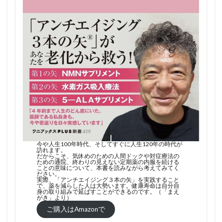
今や人生100年時代、そしてすぐに人生120年の時代が
訪れます。
だからこそ、気休めのための人間ドックや対症療法の
ための通院、終わりの見えない定期薬の内服を続ける
ことの意味について、本書を読みながら考えてみてく
ださい。
実際、「アンチエイジング３本の矢」を実践すること
で、薬を減らした人は大勢います。健康寿命は自分自
身の取り組みで延ばすことができるのです。（「まえ
がき」より）
ご購入はAmazonで