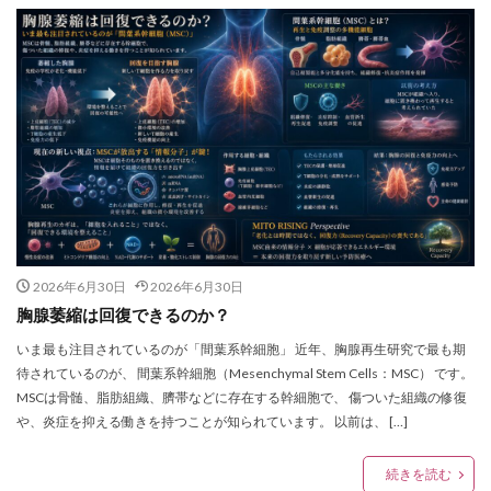
2026年6月30日
2026年6月30日
胸腺萎縮は回復できるのか？
いま最も注目されているのが「間葉系幹細胞」 近年、胸腺再生研究で最も期
待されているのが、 間葉系幹細胞（Mesenchymal Stem Cells：MSC） です。
MSCは骨髄、脂肪組織、臍帯などに存在する幹細胞で、 傷ついた組織の修復
や、炎症を抑える働きを持つことが知られています。 以前は、 […]
続きを読む