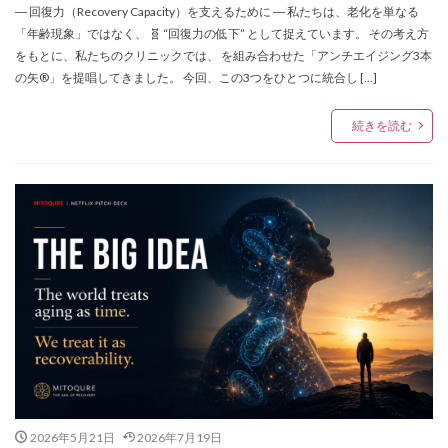
― 回復力（Recovery Capacity）を支えるために ― 私たちは、老化を単なる
「年齢現象」ではなく、 🧬 “回復力の低下” として捉えています。 その考え方
をもとに、私たちのクリニックでは、 を組み合わせた「アンチエイジング3本
の矢®」を提唱してきました。 今回、この3つをひとつに統合し […]
続きを読む
2026年5月21日
2026年7月19日