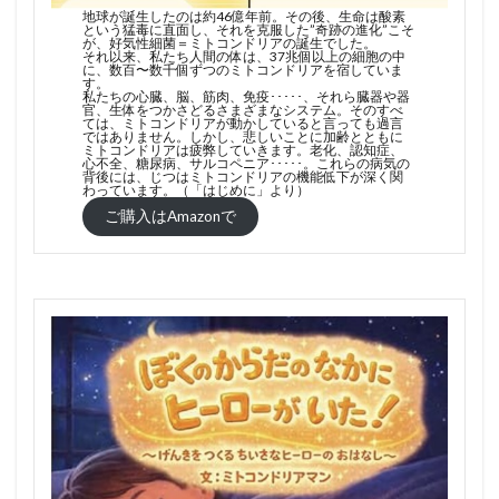
地球が誕生したのは約46億年前。その後、生命は酸素
という猛毒に直面し、それを克服した”奇跡の進化”こそ
が、好気性細菌＝ミトコンドリアの誕生でした。
それ以来、私たち人間の体は、37兆個以上の細胞の中
に、数百〜数千個ずつのミトコンドリアを宿していま
す。
私たちの心臓、脳、筋肉、免疫･････、それら臓器や器
官、生体をつかさどるさまざまなシステム。そのすべ
ては、ミトコンドリアが動かしていると言っても過言
ではありません。しかし、悲しいことに加齢とともに
ミトコンドリアは疲弊していきます。老化、認知症、
心不全、糖尿病、サルコペニア･････。これらの病気の
背後には、じつはミトコンドリアの機能低下が深く関
わっています。（「はじめに」より）
ご購入はAmazonで