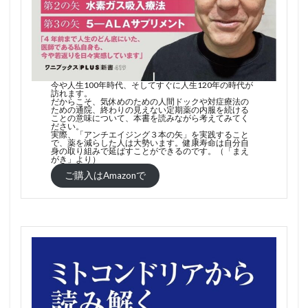
今や人生100年時代、そしてすぐに人生120年の時代が
訪れます。
だからこそ、気休めのための人間ドックや対症療法の
ための通院、終わりの見えない定期薬の内服を続ける
ことの意味について、本書を読みながら考えてみてく
ださい。
実際、「アンチエイジング３本の矢」を実践すること
で、薬を減らした人は大勢います。健康寿命は自分自
身の取り組みで延ばすことができるのです。（「まえ
がき」より）
ご購入はAmazonで