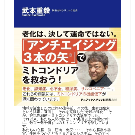
地球が誕生したのは約46億年前。その後、生命は酸素
という猛毒に直面し、それを克服した”奇跡の進化”こそ
が、好気性細菌＝ミトコンドリアの誕生でした。
それ以来、私たち人間の体は、37兆個以上の細胞の中
に、数百〜数千個ずつのミトコンドリアを宿していま
す。
私たちの心臓、脳、筋肉、免疫･････、それら臓器や器
官、生体をつかさどるさまざまなシステム。そのすべ