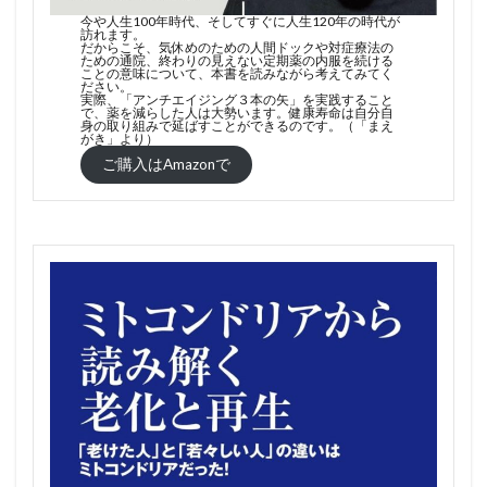
今や人生100年時代、そしてすぐに人生120年の時代が
訪れます。
だからこそ、気休めのための人間ドックや対症療法の
ための通院、終わりの見えない定期薬の内服を続ける
ことの意味について、本書を読みながら考えてみてく
ださい。
実際、「アンチエイジング３本の矢」を実践すること
で、薬を減らした人は大勢います。健康寿命は自分自
身の取り組みで延ばすことができるのです。（「まえ
がき」より）
ご購入はAmazonで