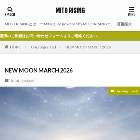
MITO RISING
MITO RISINGとは ーMitoQure powered by MITO RISINGー
著書紹介
はお問い合わせフォームよりご連絡ください。
HOME
Uncategorized
NEW MOON MARCH 2026
NEW MOON MARCH 2026
Uncategorized
Uncategorized