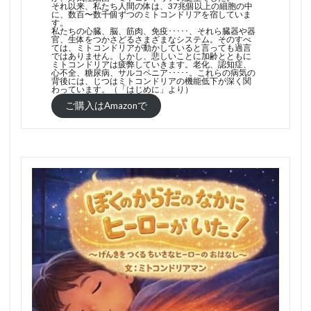
それ以来、私たち人間の体は、37兆個以上の細胞の中
に、数百〜数千個ずつのミトコンドリアを宿していま
す。
私たちの心臓、脳、筋肉、免疫･････、それら臓器や器
官、生体をつかさどるさまざまなシステム。そのすべ
ては、ミトコンドリアが動かしていると言っても過言
ではありません。しかし、悲しいことに加齢とともに
ミトコンドリアは疲弊していきます。老化、認知症、
心不全、糖尿病、サルコペニア･････。これらの病気の
背後には、じつはミトコンドリアの機能低下が深く関
わっています。（「はじめに」より）
ご購入はAmazonで