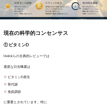
現在の科学的コンセンサス
① ビタミンD
Holickらの古典的レビューでは
適度な日光曝露は
ビタミンD産生
骨代謝
免疫調節
に重要とされています。特に