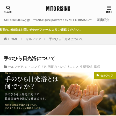
MITO RISING
MITO RISINGとは ーMitoQure powered by MITO RISINGー
著書紹介
問い合わせフォームよりご連絡ください。
HOME
セルフケア
手のひら日光浴について
手のひら日光浴について
セルフケア
,
ミトコンドリア
,
回復力・レジリエンス
,
生活習慣
,
睡眠
セルフケア