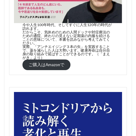
今や人生100年時代、そしてすぐに人生120年の時代が
訪れます。
だからこそ、気休めのための人間ドックや対症療法の
ための通院、終わりの見えない定期薬の内服を続ける
ことの意味について、本書を読みながら考えてみてく
ださい。
実際、「アンチエイジング３本の矢」を実践すること
で、薬を減らした人は大勢います。健康寿命は自分自
身の取り組みで延ばすことができるのです。（「まえ
がき」より）
ご購入はAmazonで